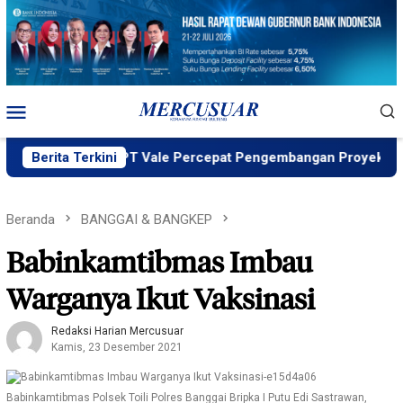
Loncat
ke
konten
Menu
Mobile
g MIND ID, PT Vale Percepat Pengembangan Proyek Strategis 
Berita Terkini
Beranda
BANGGAI & BANGKEP
Babinkamtibmas Imbau
Warganya Ikut Vaksinasi
Redaksi Harian Mercusuar
Kamis, 23 Desember 2021
Babinkamtibmas Polsek Toili Polres Banggai Bripka I Putu Edi Sastrawan,