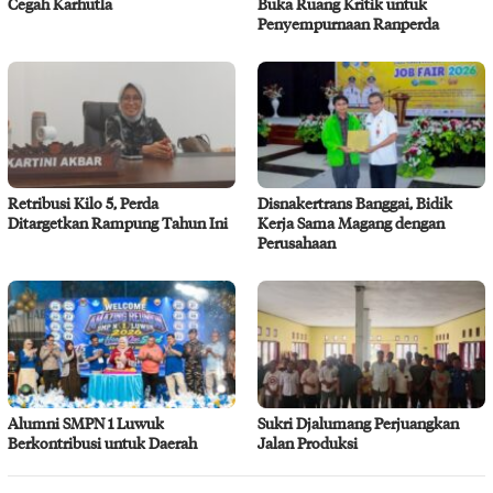
Cegah Karhutla
Buka Ruang Kritik untuk
Penyempurnaan Ranperda
Retribusi Kilo 5, Perda
Disnakertrans Banggai, Bidik
Ditargetkan Rampung Tahun Ini
Kerja Sama Magang dengan
Perusahaan
Alumni SMPN 1 Luwuk
Sukri Djalumang Perjuangkan
Berkontribusi untuk Daerah
Jalan Produksi