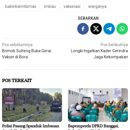
babinkamtibmas
imbau
vaksinasi
warganya
SEBARKAN
Navigasi
Pos sebelumnya
Pos berikutnya
Brimob Sulteng Buka Gerai
Longki Ingatkan Kader Gerindra
pos
Vaksin di Bora
Jaga Kekompakan
POS TERKAIT
Polisi Pasang Spanduk Imbauan
Bapemperda DPRD Banggai,