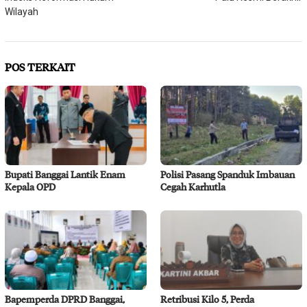
Wilayah
POS TERKAIT
Bupati Banggai Lantik Enam
Polisi Pasang Spanduk Imbauan
Kepala OPD
Cegah Karhutla
Bapemperda DPRD Banggai,
Retribusi Kilo 5, Perda