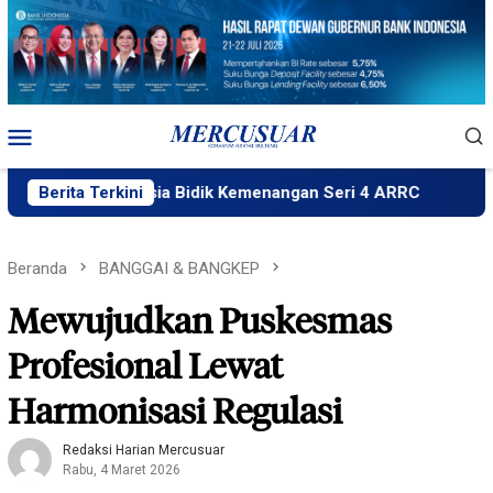
Loncat
ke
konten
Menu
Mobile
Indonesia Bidik Kemenangan Seri 4 ARRC
Berita Terkini
Rizky Wahyud
Beranda
BANGGAI & BANGKEP
Mewujudkan Puskesmas
Profesional Lewat
Harmonisasi Regulasi
Redaksi Harian Mercusuar
Rabu, 4 Maret 2026