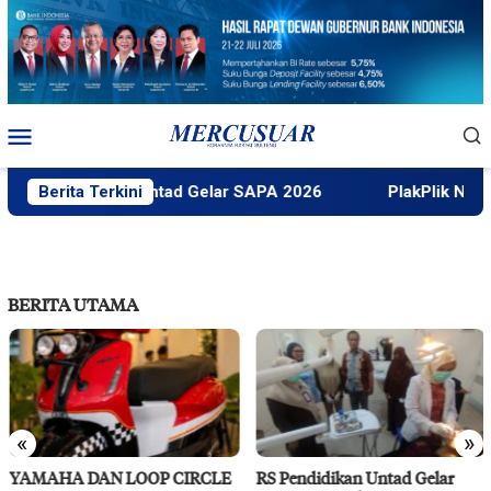
Loncat
ke
konten
Menu
Mobile
Berita Terkini
Faktek Untad Gelar SAPA 2026
PlakPlik Ngataku D
BERITA UTAMA
«
»
YAMAHA DAN LOOP CIRCLE
RS Pendidikan Untad Gelar