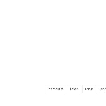
demokrat
fitnah
fokus
jan