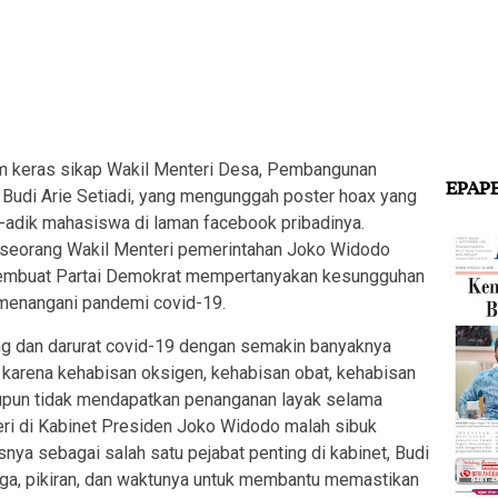
eras sikap Wakil Menteri Desa, Pembangunan
EPAP
, Budi Arie Setiadi, yang mengunggah poster hoax yang
-adik mahasiswa di laman facebook pribadinya.
ri seorang Wakil Menteri pemerintahan Joko Widodo
membuat Partai Demokrat mempertanyakan kesungguhan
enangani pandemi covid-19.
ing dan darurat covid-19 dengan semakin banyaknya
karena kehabisan oksigen, kehabisan obat, kehabisan
aupun tidak mendapatkan penanganan layak selama
eri di Kabinet Presiden Joko Widodo malah sibuk
nya sebagai salah satu pejabat penting di kabinet, Budi
ga, pikiran, dan waktunya untuk membantu memastikan