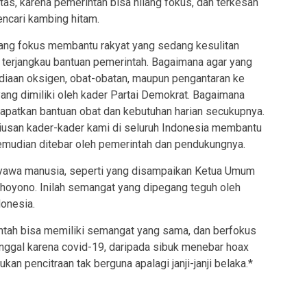
ritas, karena pemerintah bisa hilang fokus, dan terkesan
ncari kambing hitam.
edang fokus membantu rakyat yang sedang kesulitan
terjangkau bantuan pemerintah. Bagaimana agar yang
ediaan oksigen, obat-obatan, maupun pengantaran ke
ng dimiliki oleh kader Partai Demokrat. Bagaimana
dapatkan bantuan obat dan kebutuhan harian secukupnya.
iusan kader-kader kami di seluruh Indonesia membantu
kemudian ditebar oleh pemerintah dan pendukungnya.
 nyawa manusia, seperti yang disampaikan Ketua Umum
dhoyono. Inilah semangat yang dipegang teguh oleh
donesia.
ntah bisa memiliki semangat yang sama, dan berfokus
ggal karena covid-19, daripada sibuk menebar hoax
ukan pencitraan tak berguna apalagi janji-janji belaka.*