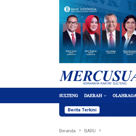
Loncat
ke
konten
SULTENG
DAERAH
OLAHRAG
Berita Terkini
Beranda
BARU