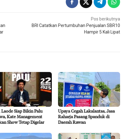
Pos berikutnya
tan
BRI Catatkan Pertumbuhan Penjualan SBR10
ar
Hampir 5 Kali Lipat
Laode Siap Bikin Palu
Upaya Cegah Lakalantas, Jasa
awa, Kate Management
Raharja Pasang Spanduk di
kan Show Tetap Digelar
Daerah Rawan