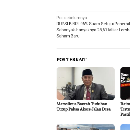
Navigasi
Pos sebelumnya
RUPSLB BRI: 96% Suara Setujui Penerbi
pos
Sebanyak-banyaknya 28,67 Miliar Lemb
Saham Baru
POS TERKAIT
Marselinus Bantah Tuduhan
Raim 
Tutup Paksa Akses Jalan Desa
Tert
Pasti