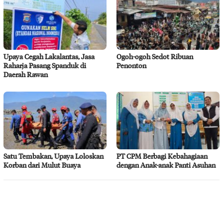
Upaya Cegah Lakalantas, Jasa
Ogoh-ogoh Sedot Ribuan
Raharja Pasang Spanduk di
Penonton
Daerah Rawan
Satu Tembakan, Upaya Loloskan
PT CPM Berbagi Kebahagiaan
Korban dari Mulut Buaya
dengan Anak-anak Panti Asuhan