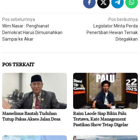
Navigasi
Pos sebelumnya
Pos berikutnya
Wim Nasar : Penghianat
Legislator Minta Perda
pos
Demokrat Harus Dimusnahkan
Penertiban Hewan Ternak
Sampai ke Akar
Ditegakkan
POS TERKAIT
Marselinus Bantah Tuduhan
Raim Laode Siap Bikin Palu
Tutup Paksa Akses Jalan Desa
Tertawa, Kate Management
Pastikan Show Tetap Digelar