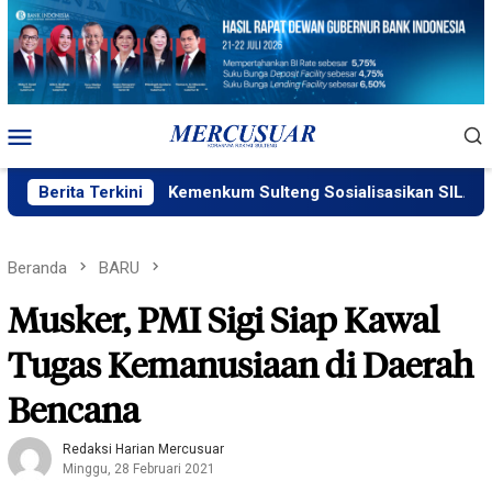
Loncat
ke
konten
Menu
Mobile
Berita Terkini
Kemenkum Sulteng Sosialisasikan SILAKUM
Beranda
BARU
Musker, PMI Sigi Siap Kawal
Tugas Kemanusiaan di Daerah
Bencana
Redaksi Harian Mercusuar
Minggu, 28 Februari 2021