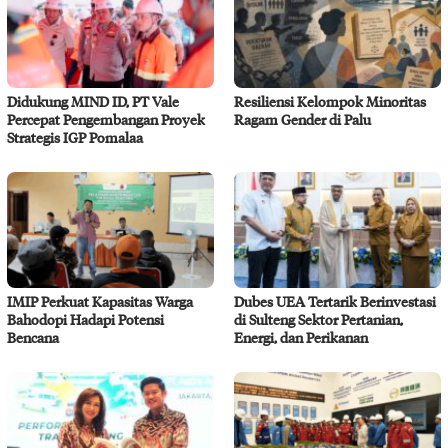
Didukung MIND ID, PT Vale
Resiliensi Kelompok Minoritas
Percepat Pengembangan Proyek
Ragam Gender di Palu
Strategis IGP Pomalaa
IMIP Perkuat Kapasitas Warga
Dubes UEA Tertarik Berinvestasi
Bahodopi Hadapi Potensi
di Sulteng Sektor Pertanian,
Bencana
Energi, dan Perikanan