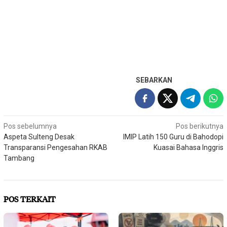
SEBARKAN
Navigasi
Pos sebelumnya
Pos berikutnya
Aspeta Sulteng Desak
IMIP Latih 150 Guru di Bahodopi
pos
Transparansi Pengesahan RKAB
Kuasai Bahasa Inggris
Tambang
POS TERKAIT