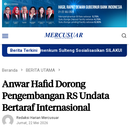
Loncat
ke
konten
Menu
Mobile
Berita Terkini
Kemenkum Sulteng Sosialisasikan SILAKUM
Beranda
BERITA UTAMA
Anwar Hafid Dorong
Pengembangan RS Undata
Bertaraf Internasional
Redaksi Harian Mercusuar
Jumat, 22 Mei 2026