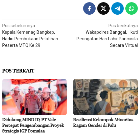
Navigasi
Pos sebelumnya
Pos berikutnya
Kepala Kemenag Bangkep,
Wakapolres Banggai, Ikuti
pos
Hadiri Pembukaan Pelatihan
Peringatan Hari Lahir Pancasila
Peserta MTQ Ke 29
Secara Virtual
POS TERKAIT
Didukung MIND ID, PT Vale
Resiliensi Kelompok Minoritas
Percepat Pengembangan Proyek
Ragam Gender di Palu
Strategis IGP Pomalaa