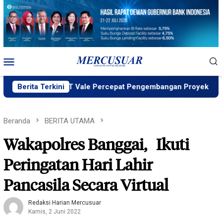
Loncat
ke
konten
Menu
Mobile
IND ID, PT Vale Percepat Pengembangan Proyek Strategis IGP
Berita Terkini
Beranda
BERITA UTAMA
Wakapolres Banggai, Ikuti
Peringatan Hari Lahir
Pancasila Secara Virtual
Redaksi Harian Mercusuar
Kamis, 2 Juni 2022