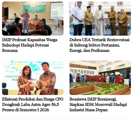
IMIP Perkuat Kapasitas Warga
Dubes UEA Tertarik Berinvestasi
Bahodopi Hadapi Potensi
di Sulteng Sektor Pertanian,
Bencana
Energi, dan Perikanan
Efisiensi Produksi dan Harga CPO
Beasiswa IMIP Bersinergi,
Dongkrak Laba Astra Agro 56,5
Siapkan SDM Morowali Hadapi
Persen di Semester I 2026
Industri Masa Depan