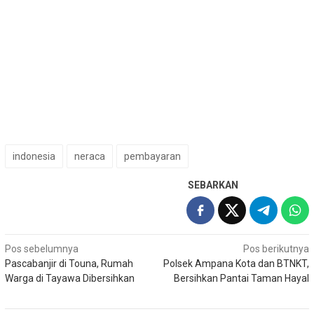
indonesia
neraca
pembayaran
SEBARKAN
Navigasi
Pos sebelumnya
Pos berikutnya
Pascabanjir di Touna, Rumah
Polsek Ampana Kota dan BTNKT,
pos
Warga di Tayawa Dibersihkan
Bersihkan Pantai Taman Hayal