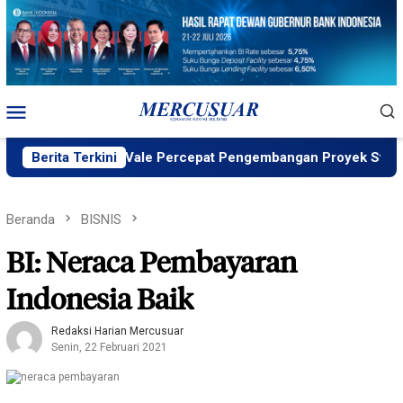
Loncat
ke
konten
Menu
Mobile
D ID, PT Vale Percepat Pengembangan Proyek Strategis IGP P
Berita Terkini
Beranda
BISNIS
BI: Neraca Pembayaran
Indonesia Baik
Redaksi Harian Mercusuar
Senin, 22 Februari 2021