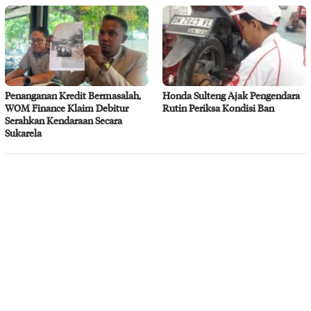
Penanganan Kredit Bermasalah,
Honda Sulteng Ajak Pengendara
WOM Finance Klaim Debitur
Rutin Periksa Kondisi Ban
Serahkan Kendaraan Secara
Sukarela