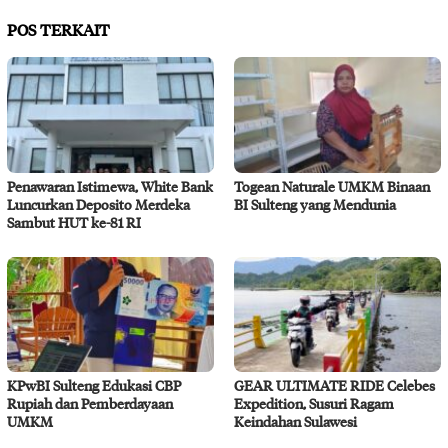
POS TERKAIT
Penawaran Istimewa, White Bank
Togean Naturale UMKM Binaan
Luncurkan Deposito Merdeka
BI Sulteng yang Mendunia
Sambut HUT ke-81 RI
KPwBI Sulteng Edukasi CBP
GEAR ULTIMATE RIDE Celebes
Rupiah dan Pemberdayaan
Expedition, Susuri Ragam
UMKM
Keindahan Sulawesi