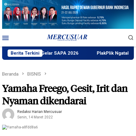
Loncat
ke
konten
Menu
Mobile
aktek Untad Gelar SAPA 2026
Berita Terkini
PlakPlik Ngataku Dukung 
Beranda
BISNIS
Yamaha Freego, Gesit, Irit dan
Nyaman dikendarai
Redaksi Harian Mercusuar
Senin, 14 Maret 2022