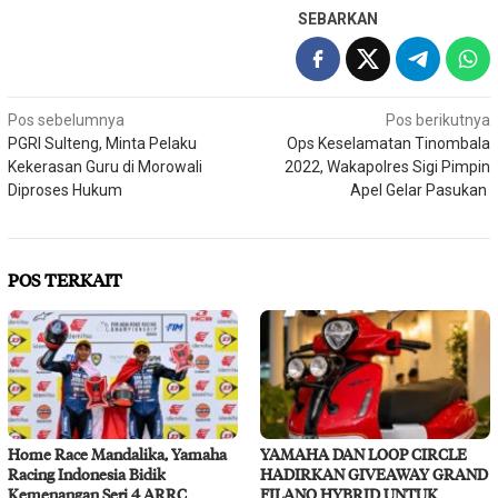
SEBARKAN
Navigasi
Pos sebelumnya
Pos berikutnya
PGRI Sulteng, Minta Pelaku
Ops Keselamatan Tinombala
pos
Kekerasan Guru di Morowali
2022, Wakapolres Sigi Pimpin
Diproses Hukum
Apel Gelar Pasukan
POS TERKAIT
Home Race Mandalika, Yamaha
YAMAHA DAN LOOP CIRCLE
Racing Indonesia Bidik
HADIRKAN GIVEAWAY GRAND
Kemenangan Seri 4 ARRC
FILANO HYBRID UNTUK