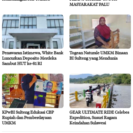
MASYARAKAT PALU
Penawaran Istimewa, White Bank
Togean Naturale UMKM Binaan
Luncurkan Deposito Merdeka
BI Sulteng yang Mendunia
Sambut HUT ke-81 RI
KPwBI Sulteng Edukasi CBP
GEAR ULTIMATE RIDE Celebes
Rupiah dan Pemberdayaan
Expedition, Susuri Ragam
UMKM
Keindahan Sulawesi