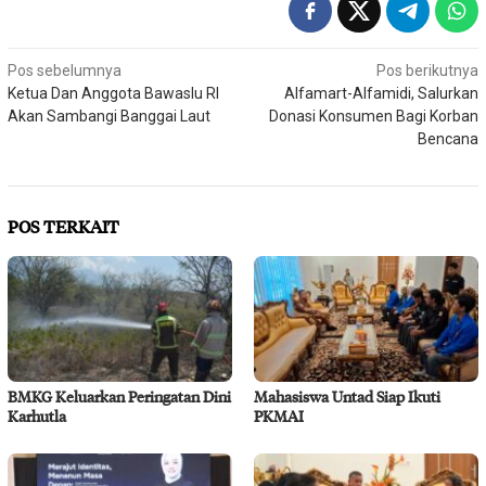
Navigasi
Pos sebelumnya
Pos berikutnya
Ketua Dan Anggota Bawaslu RI
Alfamart-Alfamidi, Salurkan
pos
Akan Sambangi Banggai Laut
Donasi Konsumen Bagi Korban
Bencana
POS TERKAIT
BMKG Keluarkan Peringatan Dini
Mahasiswa Untad Siap Ikuti
Karhutla
PKMAI