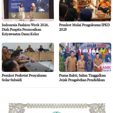
Indonesia Fashion Week 2026,
Pemkot Mulai Pengukuran IPKD
Diah Puspita Promosikan
2025
Kriyawastra Daun Kelor
Pemkot Perketat Penyaluran
Purna Bakti, Salim Tinggalkan
Solar Subsidi
Jejak Pengabdian Pendidikan