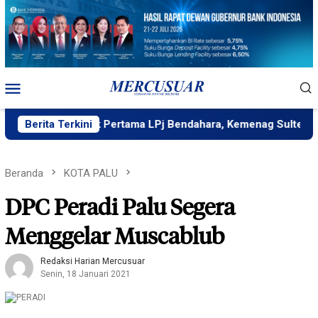
Loncat
ke
konten
Menu
Mobile
 Terbaik Pertama LPj Bendahara, Kemenag Sulteng Komitmen 
Berita Terkini
Beranda
KOTA PALU
DPC Peradi Palu Segera
Menggelar Muscablub
Redaksi Harian Mercusuar
Senin, 18 Januari 2021