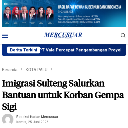
Loncat
ke
konten
Menu
Mobile
 MIND ID, PT Vale Percepat Pengembangan Proyek Strategis I
Berita Terkini
Beranda
KOTA PALU
Imigrasi Sulteng Salurkan
Bantuan untuk Korban Gempa
Sigi
Redaksi Harian Mercusuar
Kamis, 25 Juni 2026