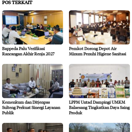
POS TERKAIT
Bappeda Palu Verifikasi
Pemkot Dorong Depot Air
Rancangan Akhir Renja 2027
Minum Penuhi Higiene Sanitasi
Kemenkum dan Ditjenpas
LPPM Untad Dampingi UMKM
Sulteng Perkuat Sinergi Layanan
Balaesang Tingkatkan Daya Saing
Publik
Produk