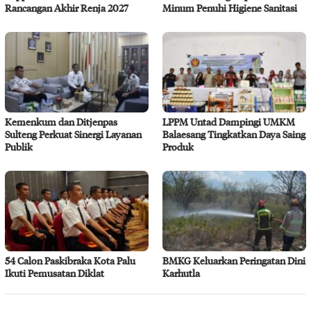
Rancangan Akhir Renja 2027
Minum Penuhi Higiene Sanitasi
Kemenkum dan Ditjenpas
LPPM Untad Dampingi UMKM
Sulteng Perkuat Sinergi Layanan
Balaesang Tingkatkan Daya Saing
Publik
Produk
54 Calon Paskibraka Kota Palu
BMKG Keluarkan Peringatan Dini
Ikuti Pemusatan Diklat
Karhutla