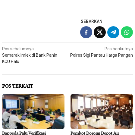
SEBARKAN
Navigasi
Pos sebelumnya
Pos berikutnya
Semarak Imlek di Bank Panin
Polres Sigi Pantau Harga Pangan
pos
KCU Palu
POS TERKAIT
Bappeda Palu Verifikasi
Pemkot Dorong Depot Air