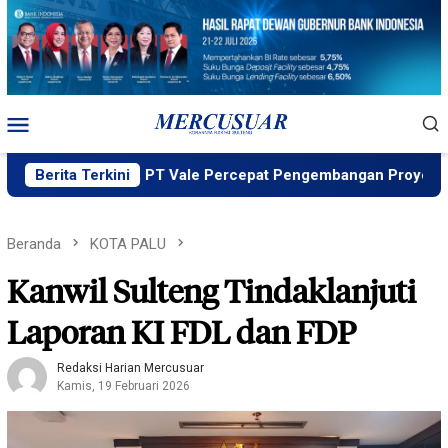
Loncat
ke
konten
Menu
Mobile
ng MIND ID, PT Vale Percepat Pengembangan Proyek Strategis
Berita Terkini
Beranda
KOTA PALU
Kanwil Sulteng Tindaklanjuti
Laporan KI FDL dan FDP
Redaksi Harian Mercusuar
Kamis, 19 Februari 2026