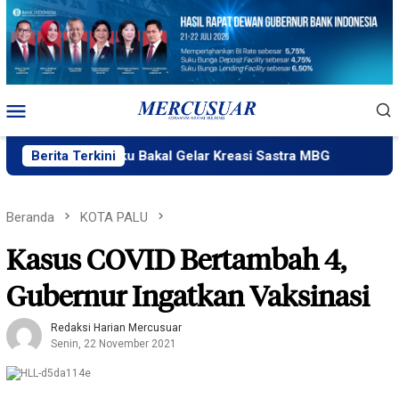
Loncat
ke
konten
Menu
Mobile
akPlik Ngataku Bakal Gelar Kreasi Sastra MBG
Berita Terkini
Fatek Un
Beranda
KOTA PALU
Kasus COVID Bertambah 4,
Gubernur Ingatkan Vaksinasi
Redaksi Harian Mercusuar
Senin, 22 November 2021