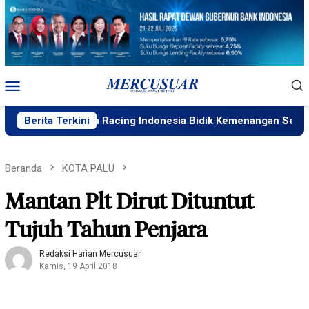
Loncat
ke
konten
Menu
Mobile
ka, Yamaha Racing Indonesia Bidik Kemenangan Seri 4 ARRC
Berita Terkini
Beranda
KOTA PALU
Mantan Plt Dirut Dituntut
Tujuh Tahun Penjara
Redaksi Harian Mercusuar
Kamis, 19 April 2018