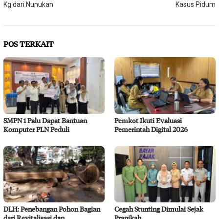
Kg dari Nunukan
Kasus Pidum
POS TERKAIT
SMPN 1 Palu Dapat Bantuan
Pemkot Ikuti Evaluasi
Komputer PLN Peduli
Pemerintah Digital 2026
DLH: Penebangan Pohon Bagian
Cegah Stunting Dimulai Sejak
dari Revitalisasi dan
Pranikah