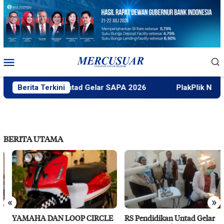
Loncat
ke
konten
Menu
Mobile
Berita Terkini
Faktek Untad Gelar SAPA 2026
PlakPlik Ngataku D
BERITA UTAMA
«
»
YAMAHA DAN LOOP CIRCLE
RS Pendidikan Untad Gelar