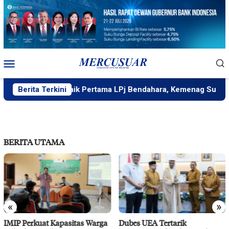
Loncat
ke
konten
Menu
Mobile
akis Terbaik Pertama LPj Bendahara, Kemenag Sulteng Komit
Berita Terkini
BERITA UTAMA
«
»
IMIP Perkuat Kapasitas Warga
Dubes UEA Tertarik