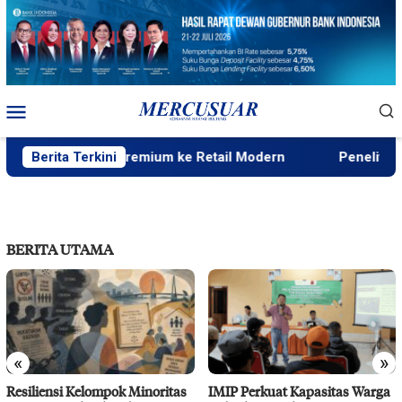
Loncat
ke
konten
Menu
Mobile
ribusi Beras Premium ke Retail Modern
Berita Terkini
Peneliti Sejara
BERITA UTAMA
«
»
Resiliensi Kelompok Minoritas
IMIP Perkuat Kapasitas Warga