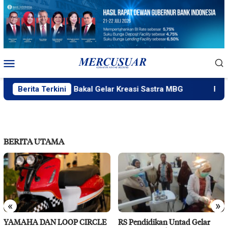
Loncat
ke
konten
Menu
Mobile
PlakPlik Ngataku Bakal Gelar Kreasi Sastra MBG
Berita Terkini
Fatek U
BERITA UTAMA
«
»
YAMAHA DAN LOOP CIRCLE
RS Pendidikan Untad Gelar