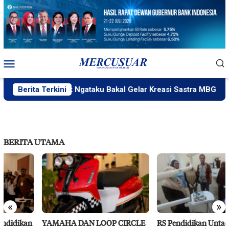
Loncat
ke
konten
Menu
Mobile
Berita Terkini
PlakPlik Ngataku Bakal Gelar Kreasi Sastra MBG
BERITA UTAMA
«
»
YAMAHA DAN LOOP CIRCLE
RS Pendidikan Untad Gelar