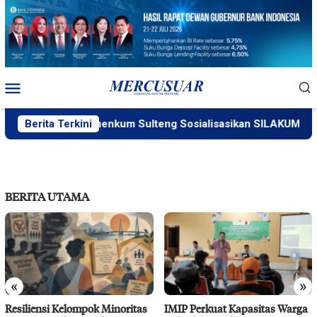
Loncat
ke
konten
Menu
Mobile
Berita Terkini
Kemenkum Sulteng Sosialisasikan SILAKUM
BERITA UTAMA
«
»
Resiliensi Kelompok Minoritas
IMIP Perkuat Kapasitas Warga