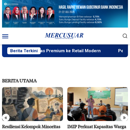
Loncat
ke
konten
Menu
Mobile
istribusi Beras Premium ke Retail Modern
Berita Terkini
Peneliti Sej
BERITA UTAMA
«
»
Resiliensi Kelompok Minoritas
IMIP Perkuat Kapasitas Warga