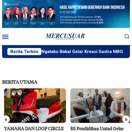
Loncat
ke
konten
Menu
Mobile
Berita Terkini
PlakPlik Ngataku Bakal Gelar Kreasi Sastra MBG
F
BERITA UTAMA
«
»
YAMAHA DAN LOOP CIRCLE
RS Pendidikan Untad Gelar