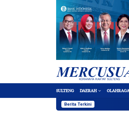
Loncat
ke
konten
SULTENG
DAERAH
OLAHRAG
Berita Terkini