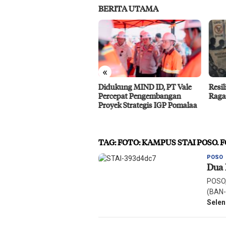
BERITA UTAMA
«
ukung MIND ID, PT Vale
Resiliensi Kelompok Minoritas
IMIP
cepat Pengembangan
Ragam Gender di Palu
Baho
yek Strategis IGP Pomalaa
Benc
TAG:
FOTO: KAMPUS STAI POSO. F
R
POSO
Dua 
H
M
POSO,
(BAN-
Sele