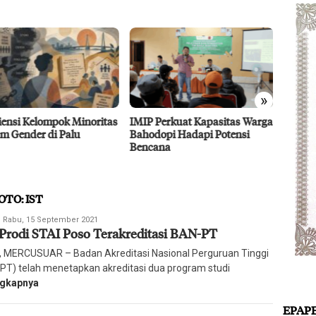
»
 Perkuat Kapasitas Warga
Dubes UEA Tertarik
Efisie
dopi Hadapi Potensi
Berinvestasi di Sulteng Sektor
CPO D
ana
Pertanian, Energi, dan
Agro 5
Perikanan
2026
OTO: IST
edaksi
Rabu, 15 September 2021
Prodi STAI Poso Terakreditasi BAN-PT
arian
ercusuar
 MERCUSUAR – Badan Akreditasi Nasional Perguruan Tinggi
PT) telah menetapkan akreditasi dua program studi
ngkapnya
EPAP