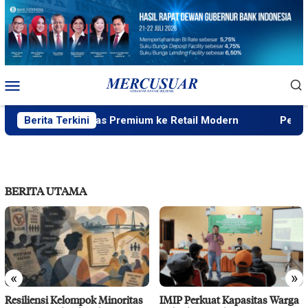
Loncat
ke
konten
Menu
Mobile
Distribusi Beras Premium ke Retail Modern
Berita Terkini
Peneliti Se
BERITA UTAMA
«
»
Resiliensi Kelompok Minoritas
IMIP Perkuat Kapasitas Warga