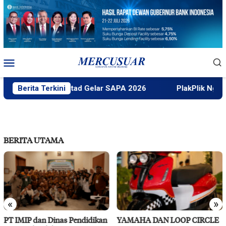
Loncat
ke
konten
Menu
Mobile
Faktek Untad Gelar SAPA 2026
Berita Terkini
PlakPlik Ngataku Du
BERITA UTAMA
«
»
YAMAHA DAN LOOP CIRCLE
RS Pendidikan Untad Gelar