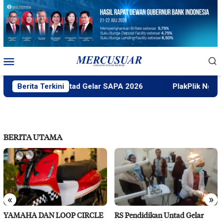
Loncat
ke
konten
Menu
Mobile
Berita Terkini
Faktek Untad Gelar SAPA 2026
PlakPlik Ngataku D
BERITA UTAMA
«
»
YAMAHA DAN LOOP CIRCLE
RS Pendidikan Untad Gelar