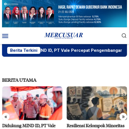
Loncat
ke
konten
Menu
Mobile
Didukung MIND ID, PT Vale Percepat Pengembangan Proyek St
Berita Terkini
BERITA UTAMA
«
»
Resiliensi Kelompok Minoritas
IMIP Perkuat Kapasitas Warga