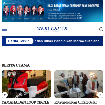
Loncat
ke
konten
Menu
Mobile
ka
Berita Terkini
PT IMIP dan Dinas Pendidikan MorowaliKolaborasi Ti
BERITA UTAMA
«
»
YAMAHA DAN LOOP CIRCLE
RS Pendidikan Untad Gelar