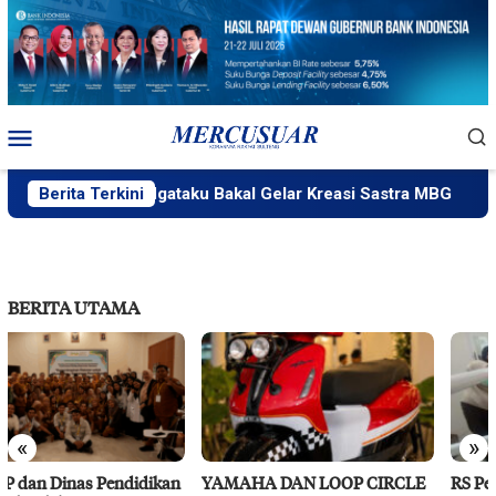
Loncat
ke
konten
Menu
Mobile
PlakPlik Ngataku Bakal Gelar Kreasi Sastra MBG
Berita Terkini
Fa
BERITA UTAMA
«
»
YAMAHA DAN LOOP CIRCLE
RS Pendidikan Untad Gelar