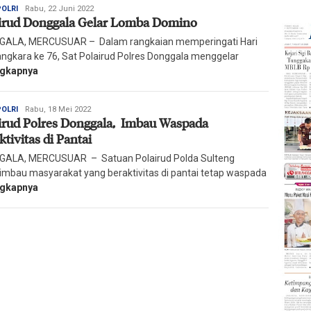
Redaksi
POLRI
Rabu, 22 Juni 2022
irud Donggala Gelar Lomba Domino
Harian
Mercusuar
ALA, MERCUSUAR – Dalam rangkaian memperingati Hari
ngkara ke 76, Sat Polairud Polres Donggala menggelar
ngkapnya
Redaksi
POLRI
Rabu, 18 Mei 2022
irud Polres Donggala, Imbau Waspada
Harian
Mercusuar
ktivitas di Pantai
ALA, MERCUSUAR – Satuan Polairud Polda Sulteng
mbau masyarakat yang beraktivitas di pantai tetap waspada
ngkapnya