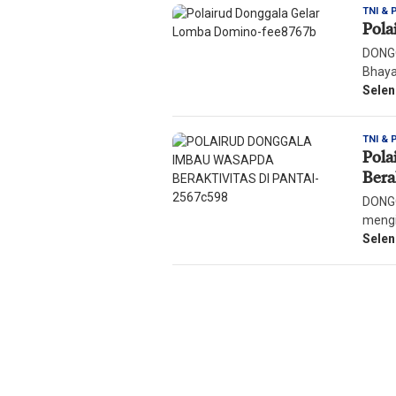
TNI & 
Pola
DONGG
Bhaya
Sele
TNI & 
Pola
Bera
DONGG
mengi
Sele