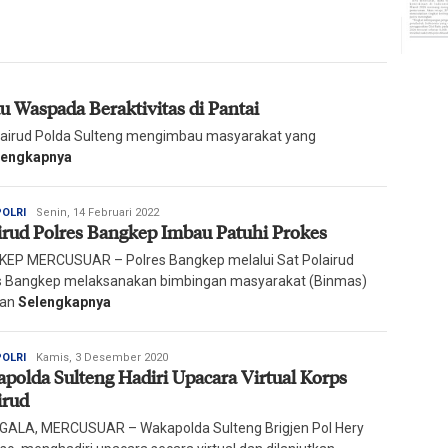
u Waspada Beraktivitas di Pantai
rud Polda Sulteng mengimbau masyarakat yang
lengkapnya
Redaksi
POLRI
Senin, 14 Februari 2022
irud Polres Bangkep Imbau Patuhi Prokes
Harian
Mercusuar
EP MERCUSUAR – Polres Bangkep melalui Sat Polairud
s Bangkep melaksanakan bimbingan masyarakat (Binmas)
ran
Selengkapnya
Redaksi
POLRI
Kamis, 3 Desember 2020
polda Sulteng Hadiri Upacara Virtual Korps
Harian
Mercusuar
irud
ALA, MERCUSUAR – Wakapolda Sulteng Brigjen Pol Hery