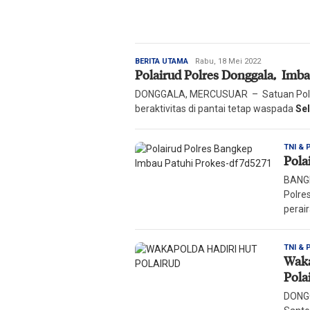
Redaksi
BERITA UTAMA
Rabu, 18 Mei 2022
Polairud Polres Donggala, Imba
Harian
Mercusuar
DONGGALA, MERCUSUAR – Satuan Polai
beraktivitas di pantai tetap waspada
Se
TNI & 
Pola
BANGK
Polre
perai
TNI & 
Waka
Pola
DONGG