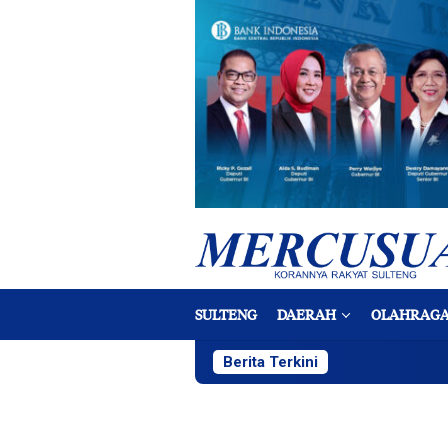
Loncat
ke
konten
SULTENG
DAERAH
OLAHRAG
Berita Terkini