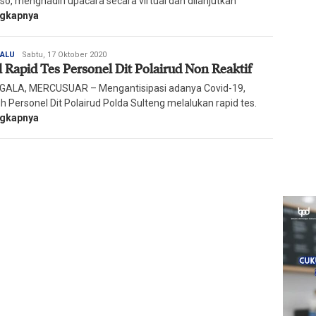
so, menghadiri upacara secara virtual dan dilanjutkan
ngkapnya
Redaksi
PALU
Sabtu, 17 Oktober 2020
l Rapid Tes Personel Dit Polairud Non Reaktif
Harian
Mercusuar
ALA, MERCUSUAR – Mengantisipasi adanya Covid-19,
h Personel Dit Polairud Polda Sulteng melalukan rapid tes.
ngkapnya