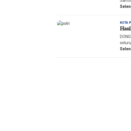
Santo
Sele
KOTA 
Hasi
DONGG
seluru
Sele