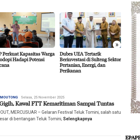
»
 Perkuat Kapasitas Warga
Dubes UEA Tertarik
Efisie
dopi Hadapi Potensi
Berinvestasi di Sulteng Sektor
CPO D
ana
Pertanian, Energi, dan
Agro 5
Perikanan
2026
Redaksi
I MOUTONG
Selasa, 25 November 2025
 Gigih, Kawal FTT Kemaritiman Sampai Tuntas
Harian
Mercusuar
UT, MERCUSUAR – Gelaran Festival Teluk Tomini, salah satu
besar di bentangan Teluk Tomini,
Selengkapnya
EPAP