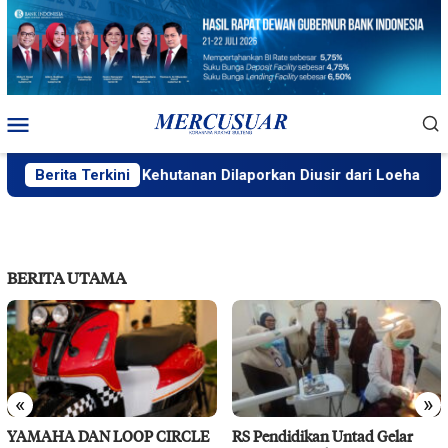
Loncat
ke
konten
Menu
Mobile
Berita Terkini
Petugas Kehutanan Dilaporkan Diusir dari Loeha Raya
BERITA UTAMA
«
»
YAMAHA DAN LOOP CIRCLE
RS Pendidikan Untad Gelar