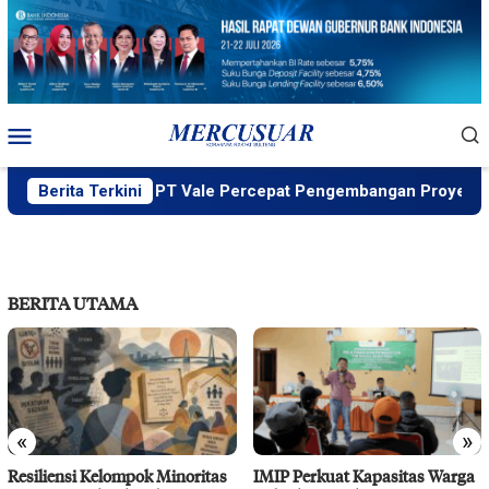
Loncat
ke
konten
Menu
Mobile
kung MIND ID, PT Vale Percepat Pengembangan Proyek Strateg
Berita Terkini
BERITA UTAMA
«
»
Resiliensi Kelompok Minoritas
IMIP Perkuat Kapasitas Warga