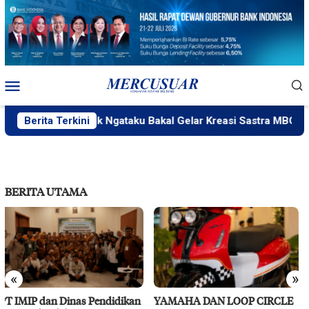
Loncat
ke
konten
Menu
Mobile
Berita Terkini
PlakPlik Ngataku Bakal Gelar Kreasi Sastra MBG
BERITA UTAMA
«
»
YAMAHA DAN LOOP CIRCLE
RS Pendidikan Untad Gelar