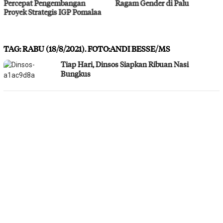
bangan
Ragam Gender di Palu
Bahodopi Hadapi 
IGP Pomalaa
Bencana
TAG:
RABU (18/8/2021). FOTO:ANDI BESSE/MS
Tiap Hari, Dinsos Siapkan Ribuan Nasi
Bungkus