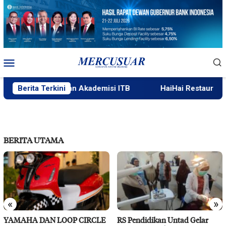
Loncat
ke
konten
Menu
Mobile
ah Tamu, Hadirkan Akademisi ITB
Berita Terkini
HaiHai Restaurant Buka
BERITA UTAMA
«
»
YAMAHA DAN LOOP CIRCLE
RS Pendidikan Untad Gelar