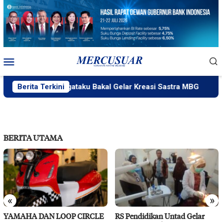
Loncat
ke
konten
Menu
Mobile
PlakPlik Ngataku Bakal Gelar Kreasi Sastra MBG
Berita Terkini
Fa
BERITA UTAMA
«
»
YAMAHA DAN LOOP CIRCLE
RS Pendidikan Untad Gelar