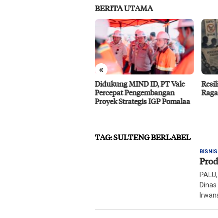
BERITA UTAMA
«
ukung MIND ID, PT Vale
Resiliensi Kelompok Minoritas
IMIP
cepat Pengembangan
Ragam Gender di Palu
Baho
yek Strategis IGP Pomalaa
Benc
TAG:
SULTENG BERLABEL
BISNIS
Prod
PALU,
Dinas
Irwan