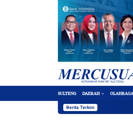
Loncat
ke
konten
SULTENG
DAERAH
OLAHRAG
Berita Terkini