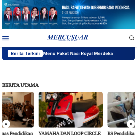
Loncat
ke
konten
Menu
Mobile
izky Wahyudi, Menu Paket Nasi Royal Merdeka
Berita Terkini
PT IMIP
BERITA UTAMA
«
»
YAMAHA DAN LOOP CIRCLE
RS Pendidikan Untad Gelar