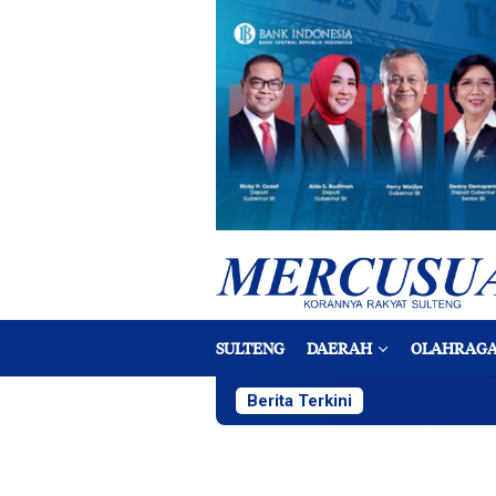
Loncat
ke
konten
SULTENG
DAERAH
OLAHRAG
Berita Terkini