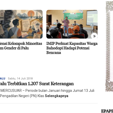
»
 Perkuat Kapasitas Warga
Dubes UEA Tertarik
Efisie
dopi Hadapi Potensi
Berinvestasi di Sulteng Sektor
CPO D
ana
Pertanian, Energi, dan
Agro 5
Perikanan
2026
Redaksi
PALU
Sabtu, 14 Juli 2018
alu Terbitkan 1.207 Surat Keterangan
Harian
Mercusuar
 MERCUSUAR – Periode bulan Januari hingga Jumat 13 Juli
 Pengadilan Negeri (PN) Klas
Selengkapnya
EPAP