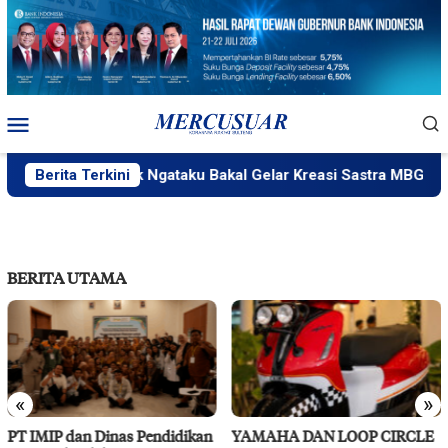
Loncat
ke
konten
Menu
Mobile
Berita Terkini
PlakPlik Ngataku Bakal Gelar Kreasi Sastra MBG
BERITA UTAMA
«
»
YAMAHA DAN LOOP CIRCLE
RS Pendidikan Untad Gelar