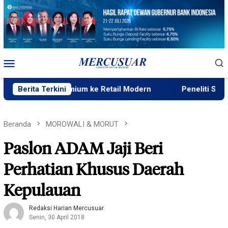
Loncat
ke
konten
Menu
Mobile
Beras Premium ke Retail Modern
Berita Terkini
Peneliti Sejarah: Pena
Beranda
MOROWALI & MORUT
Paslon ADAM Jaji Beri
Perhatian Khusus Daerah
Kepulauan
Redaksi Harian Mercusuar
Senin, 30 April 2018