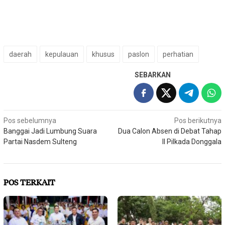
daerah
kepulauan
khusus
paslon
perhatian
SEBARKAN
Navigasi
Pos sebelumnya
Pos berikutnya
Banggai Jadi Lumbung Suara
Dua Calon Absen di Debat Tahap
pos
Partai Nasdem Sulteng
II Pilkada Donggala
POS TERKAIT