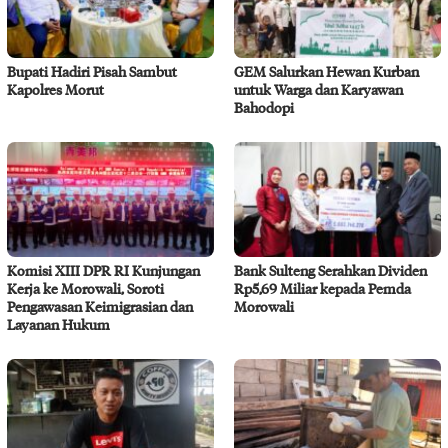
Bupati Hadiri Pisah Sambut
GEM Salurkan Hewan Kurban
Kapolres Morut
untuk Warga dan Karyawan
Bahodopi
Komisi XIII DPR RI Kunjungan
Bank Sulteng Serahkan Dividen
Kerja ke Morowali, Soroti
Rp5,69 Miliar kepada Pemda
Pengawasan Keimigrasian dan
Morowali
Layanan Hukum