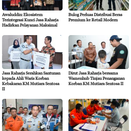
Awaluddin: Ekosistem
Bulog Perluas Distribusi Beras
Terintegrasi Kunci Jasa Raharja
Premium ke Retail Modern
Hadirkan Pelayanan Maksimal
Jasa Raharja Serahkan Santunan
Dirut Jasa Raharja bersama
kepada Ahli Waris Korban
Wamenhub Tinjau Penanganan
Kebakaran KM Mutiara Sentosa
Korban KM Mutiara Sentosa II
II