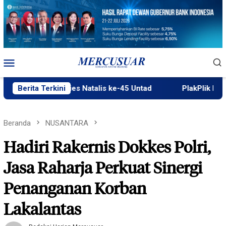
Loncat
ke
konten
Menu
Mobile
riahkan Dies Natalis ke-45 Untad
Berita Terkini
PlakPlik Ngataku Bak
Beranda
NUSANTARA
Hadiri Rakernis Dokkes Polri,
Jasa Raharja Perkuat Sinergi
Penanganan Korban
Lakalantas