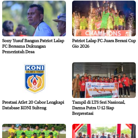
Sony Yusuf Bangun Patriot Lalap
Patriot Lalap FC Juara Berani Cup
FC Bersama Dukungan
Gio 2026
Pemerintah Desa
Prestasi Atlet 20 Cabor Lengkapi
Tampil di LTS Seri Nasional,
Database KONI Sulteng
Darma Putra U-12 Siap
Berprestasi