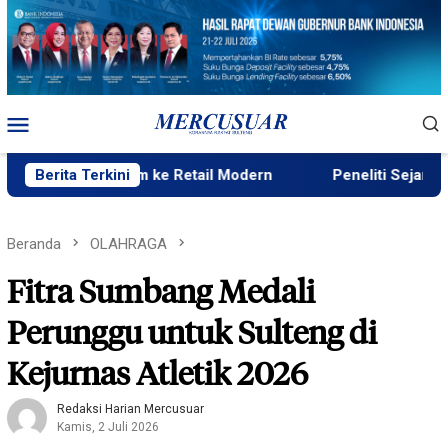
Loncat
ke
konten
Menu
Mobile
Premium ke Retail Modern
Berita Terkini
Peneliti Sejarah: Penataan T
Beranda
OLAHRAGA
Fitra Sumbang Medali
Perunggu untuk Sulteng di
Kejurnas Atletik 2026
Redaksi Harian Mercusuar
Kamis, 2 Juli 2026