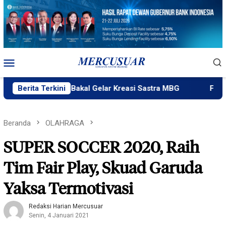
Loncat
ke
konten
Menu
Mobile
ik Ngataku Bakal Gelar Kreasi Sastra MBG
Berita Terkini
Fatek Untad 
Beranda
OLAHRAGA
SUPER SOCCER 2020, Raih
Tim Fair Play, Skuad Garuda
Yaksa Termotivasi
Redaksi Harian Mercusuar
Senin, 4 Januari 2021