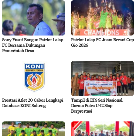
Sony Yusuf Bangun Patriot Lalap
Patriot Lalap FC Juara Berani Cup
FC Bersama Dukungan
Gio 2026
Pemerintah Desa
Prestasi Atlet 20 Cabor Lengkapi
Tampil di LTS Seri Nasional,
Database KONI Sulteng
Darma Putra U-12 Siap
Berprestasi