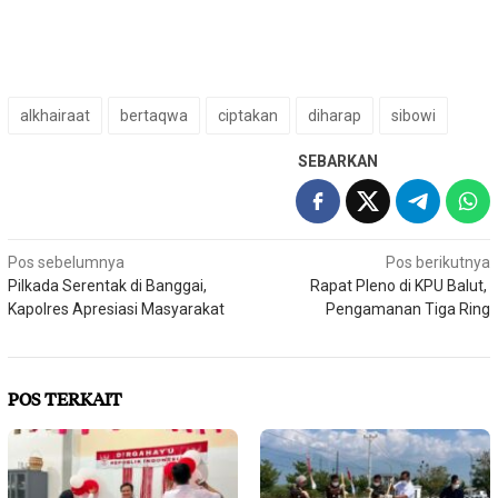
alkhairaat
bertaqwa
ciptakan
diharap
sibowi
SEBARKAN
Navigasi
Pos sebelumnya
Pos berikutnya
Pilkada Serentak di Banggai,
Rapat Pleno di KPU Balut,
pos
Kapolres Apresiasi Masyarakat
Pengamanan Tiga Ring
POS TERKAIT