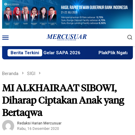
Loncat
ke
konten
Menu
Mobile
Faktek Untad Gelar SAPA 2026
Berita Terkini
PlakPlik Ngataku Dukung
Beranda
SIGI
MI ALKHAIRAAT SIBOWI,
Diharap Ciptakan Anak yang
Bertaqwa
Redaksi Harian Mercusuar
Rabu, 16 Desember 2020