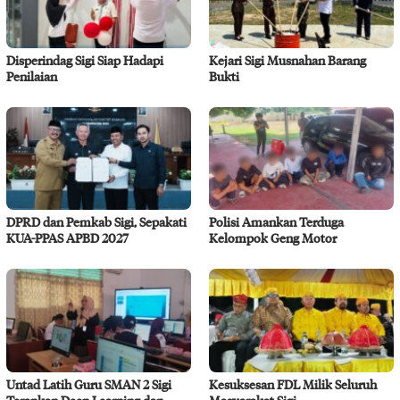
Disperindag Sigi Siap Hadapi
Kejari Sigi Musnahan Barang
Penilaian
Bukti
DPRD dan Pemkab Sigi, Sepakati
Polisi Amankan Terduga
KUA-PPAS APBD 2027
Kelompok Geng Motor
Untad Latih Guru SMAN 2 Sigi
Kesuksesan FDL Milik Seluruh