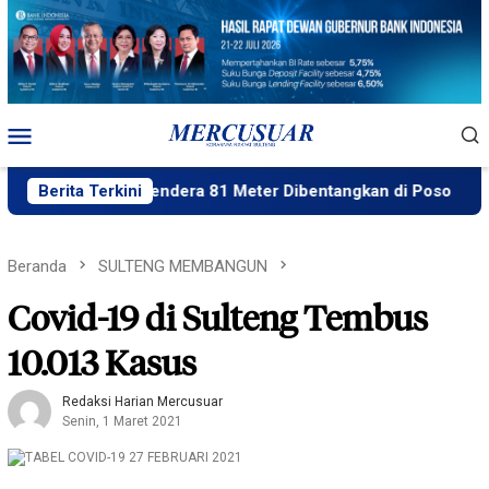
Loncat
ke
konten
Menu
Mobile
Berita Terkini
Bendera 81 Meter Dibentangkan di Poso
Fu
Beranda
SULTENG MEMBANGUN
Covid-19 di Sulteng Tembus
10.013 Kasus
Redaksi Harian Mercusuar
Senin, 1 Maret 2021