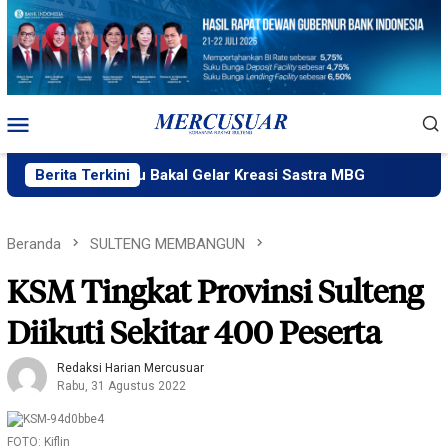
Loncat
ke
konten
Menu
Mobile
ik Ngataku Bakal Gelar Kreasi Sastra MBG
Berita Terkini
Fatek Untad 
Beranda
SULTENG MEMBANGUN
KSM Tingkat Provinsi Sulteng
Diikuti Sekitar 400 Peserta
Redaksi Harian Mercusuar
Rabu, 31 Agustus 2022
FOTO: Kiflin