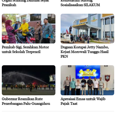
Cegah Stunting Dimulai Sejak
Kemenkum Sulteng
Pranikah
Sosialisasikan SILAKUM
Pemkab Sigi, Serahkan Motor
Dugaan Korupsi Jetty Nambo,
untuk Sekolah Terpencil
Kejari Morowali Tunggu Hasil
PKN
Gubernur Resmikan Rute
Apresiasi Emas untuk Wajib
Penerbangan Palu-Guangzhou
Pajak Taat