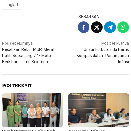
tingkat
SEBARKAN
Navigasi
Pos sebelumnya
Pos berikutnya
Pecahkan Rekor MURI,Merah
Unsur Forkopimda Harus
pos
Putih Sepanjang 777 Meter
Kompak dalam Penanganan
Berkibar di Laut Kilo Lima
Inflasi
POS TERKAIT