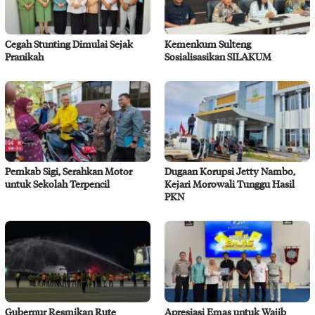
Cegah Stunting Dimulai Sejak
Kemenkum Sulteng
Pranikah
Sosialisasikan SILAKUM
Pemkab Sigi, Serahkan Motor
Dugaan Korupsi Jetty Nambo,
untuk Sekolah Terpencil
Kejari Morowali Tunggu Hasil
PKN
Gubernur Resmikan Rute
Apresiasi Emas untuk Wajib