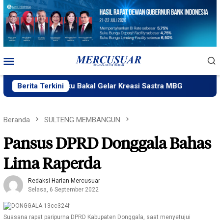
Loncat
ke
konten
Menu
Mobile
Plik Ngataku Bakal Gelar Kreasi Sastra MBG
Berita Terkini
Fatek Unta
Beranda
SULTENG MEMBANGUN
Pansus DPRD Donggala Bahas
Lima Raperda
Redaksi Harian Mercusuar
Selasa, 6 September 2022
Suasana rapat paripurna DPRD Kabupaten Donggala, saat menyetujui