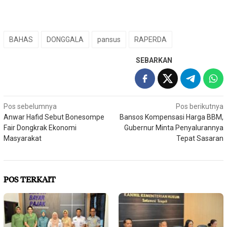
BAHAS
DONGGALA
pansus
RAPERDA
SEBARKAN
Navigasi
Pos sebelumnya
Pos berikutnya
Anwar Hafid Sebut Bonesompe
Bansos Kompensasi Harga BBM,
pos
Fair Dongkrak Ekonomi
Gubernur Minta Penyalurannya
Masyarakat
Tepat Sasaran
POS TERKAIT