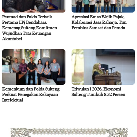
Penmad dan Pakis Terbaik
Apresiasi Emas Wajib Pajak,
Pertama LPj Bendahara,
Kolaborasi Jasa Raharja, Tim
Kemenag Sulteng Komitmen
Pembina Samsat dan Pemda
Wujudkan Tata Keuangan
Akuntabel
Kemenkum dan Polda Sulteng
Triwulan I 2026, Ekonomi
Perkuat Penegakan Kekayaan
Sulteng Tumbuh 8,32 Persen
Intelektual