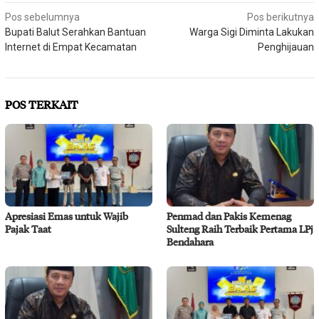
Navigasi
Pos sebelumnya
Pos berikutnya
Bupati Balut Serahkan Bantuan
Warga Sigi Diminta Lakukan
pos
Internet di Empat Kecamatan
Penghijauan
POS TERKAIT
Apresiasi Emas untuk Wajib
Penmad dan Pakis Kemenag
Pajak Taat
Sulteng Raih Terbaik Pertama LPj
Bendahara