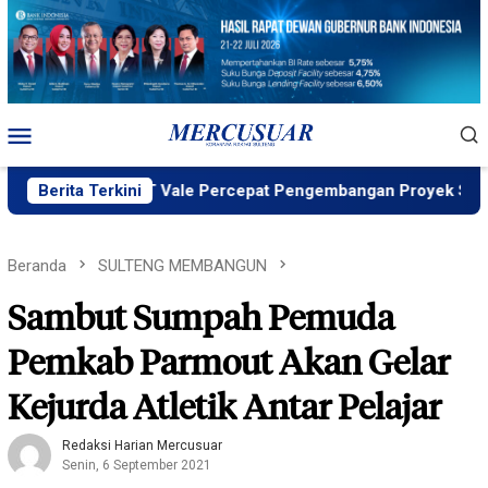
Loncat
ke
konten
Menu
Mobile
MIND ID, PT Vale Percepat Pengembangan Proyek Strategis IG
Berita Terkini
Beranda
SULTENG MEMBANGUN
Sambut Sumpah Pemuda
Pemkab Parmout Akan Gelar
Kejurda Atletik Antar Pelajar
Redaksi Harian Mercusuar
Senin, 6 September 2021