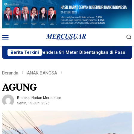
Loncat
ke
konten
Menu
Mobile
Berita Terkini
Bendera 81 Meter Dibentangkan di Poso
Fun 
Beranda
ANAK BANGSA
AGUNG
Redaksi Harian Mercusuar
Senin, 15 Juni 2026