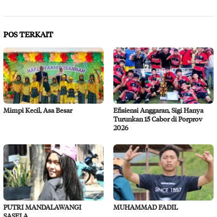
POS TERKAIT
Mimpi Kecil, Asa Besar
Efisiensi Anggaran, Sigi Hanya
Turunkan 15 Cabor di Porprov
2026
PUTRI MANDALAWANGI
MUHAMMAD FADIL
SASELA